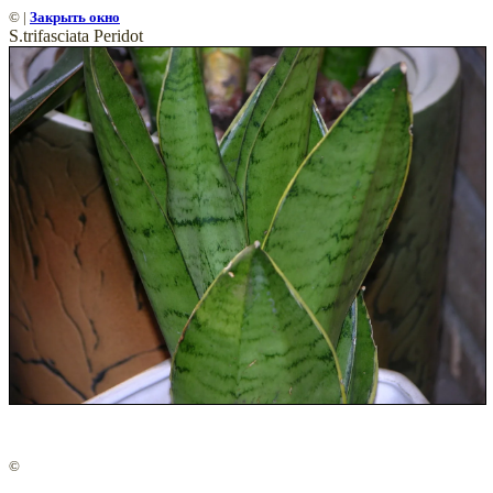
©
|
Закрыть окно
S.trifasciata Peridot
©