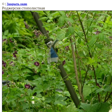
©
|
Закрыть окно
Роджерсия стополистная