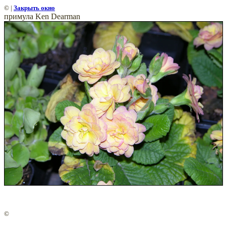
©
|
Закрыть окно
примула Ken Dearman
©