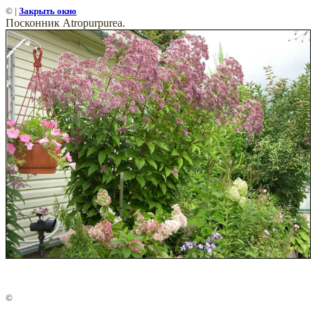
©
|
Закрыть окно
Посконник Atropurpurea.
©