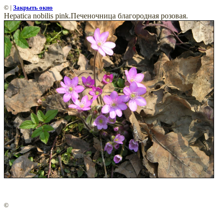
©
|
Закрыть окно
Hepatica nobilis pink.Печеночница благородная розовая.
©