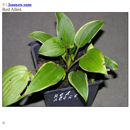
©
|
Закрыть окно
Red Allert.
©