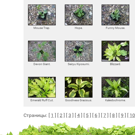
Mouse Trap.
Hope.
Funny Mouse.
Devon Giant.
Seiryu Kiyosumi.
Blizzard.
Emerald Ruff Cut.
Goodness Gracious.
Kaleidochrome.
Страницы: [
1
] [
2
] [
3
] [
4
] [
5
] [
6
] [
7
] [
8
] [
9
] [
10