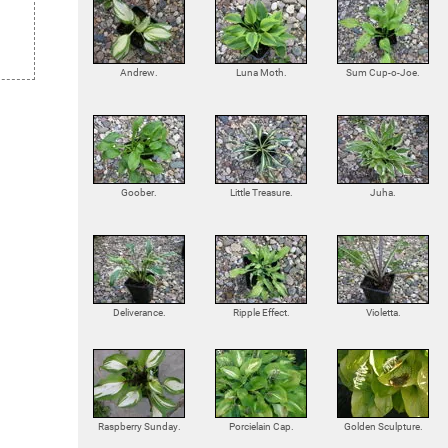
Andrew.
Luna Moth.
Sum Cup-o-Joe.
Goober.
Little Treasure.
Juha.
Deliverance.
Ripple Effect.
Violetta.
Raspberry Sunday.
Porcielain Cap.
Golden Sculpture.