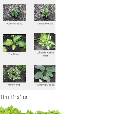
Funny Mouse.
Desert Mouse.
Lakeside Paisley
The Queen.
Print.
Pixie Wamp.
Dancing Mouse.
] [
11
] [
12
]
13