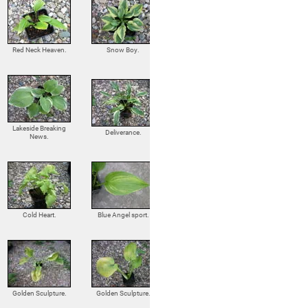
Red Neck Heaven.
Snow Boy.
Lakeside Breaking
Deliverance.
News.
Cold Heart.
Blue Angel sport.
Golden Sculpture.
Golden Sculpture.